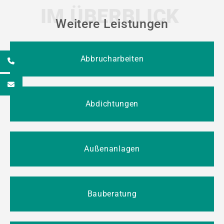
IM ÜBERBLICK
Weitere Leistungen
Abbrucharbeiten
7
e
Abdichtungen
Außenanlagen
Bauberatung