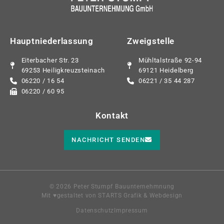
Hauptniederlassung
Zweigstelle
Eiterbacher Str. 23
Mühltalstraße 92-94
69253 Heiligkreuzsteinach
69121 Heidelberg
06220 / 16 54
06221 / 35 44 287
06220 / 60 95
Kontakt
NACHRICHT SENDEN
© 2026 Peter Stumpf Bauunternehmnung
Mit ♥️gestaltet von
STARTS Grafik & Webdesign
Datenschutz
Impressum