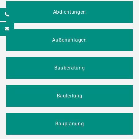
Abdichtungen
7
e
Außenanlagen
Bauberatung
Bauleitung
Bauplanung