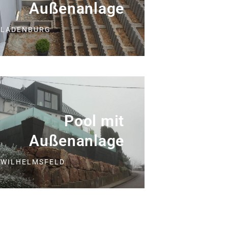
Außenanlage
LADENBURG
Pool mit
Außenanlage
WILHELMSFELD